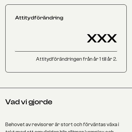
Attitydförändring
xxx
Attitydförändringen från år 1 till år 2.
Vad vi gjorde
Behovet av revisorer är stort och förväntas växa i
takt med att omvärlden blir alltmer komplex och