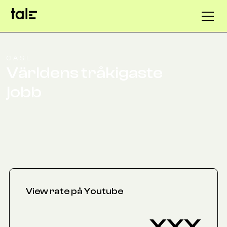
CASE
Världens tråkigaste
jobb
View rate på Youtube
xxx