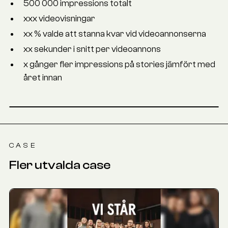
500 000 impressions totalt
xxx videovisningar
xx % valde att stanna kvar vid videoannonserna
xx sekunder i snitt per videoannons
x gånger fler impressions på stories jämfört med
året innan
CASE
Fler utvalda case