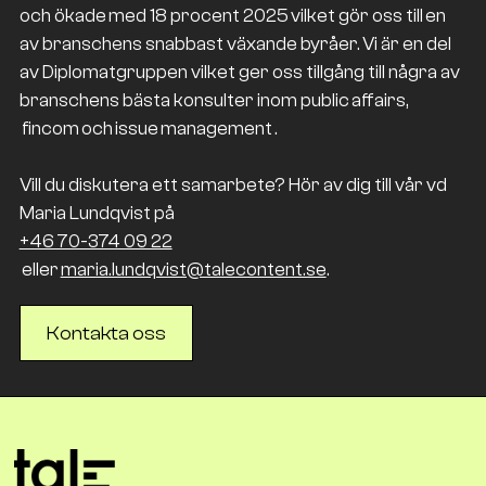
och ökade med 18 procent 2025 vilket gör oss till en
av branschens snabbast växande byråer. Vi är en del
av Diplomatgruppen vilket ger oss tillgång till några av
branschens bästa konsulter inom public affairs,
fincom och issue management .
Vill du diskutera ett samarbete? Hör av dig till vår vd
Maria Lundqvist på
+46 70-374 09 22
eller
maria.lundqvist@talecontent.se
.
Kontakta oss