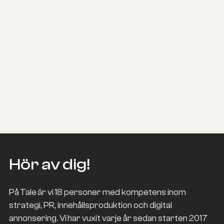
3. Handlingsplan
Rekommendation och handlingsplan
4. Dokumentation
Dokumentation och eventuellt presentation av
kommunikationsstrategin för andra intressenter.
Hör av dig!
På Tale är vi 18 personer med kompetens inom
strategi, PR, innehållsproduktion och digital
annonsering. Vi har vuxit varje år sedan starten 2017