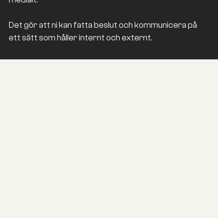
Det gör att ni kan fatta beslut och kommunicera på
ett sätt som håller internt och externt.
AKTUELLT
Nyheter &
Kunskap
INSIGHT
Kanaler kommer och går.
Berättelser består.
Många organisationer bygger sin