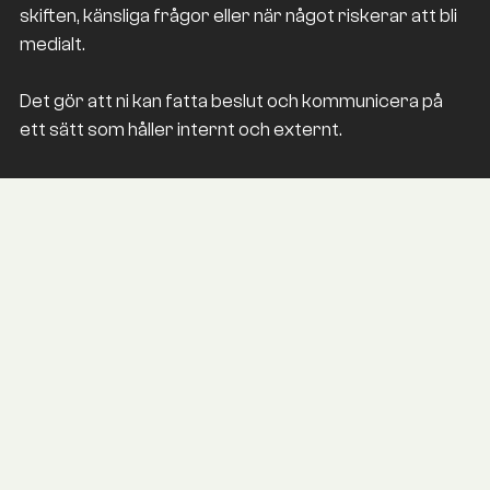
skiften, känsliga frågor eller när något riskerar att bli
medialt.
Det gör att ni kan fatta beslut och kommunicera på
ett sätt som håller internt och externt.
AKTUELLT
Nyheter &
Kunskap
INSIGHT
Kanaler kommer och går.
Berättelser består.